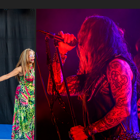
NISA SORAYA 
UNHOLY WINTER FEST/JOENSUU AREENA 
30/11/24 - AMORPHIS
2024